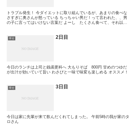
トラブル発生！ 今ダイエットに取り組んでいるが、あまりの食べな
さすぎに奥さんが怒っている ちっちゃい男だ！って言われた、、男
の子に言ってはいけない言葉だ よーし たくさん食べて、それ以上
走りこむぞ！
2日目
幸せ
今日のランチは上司と銭函更科へ 大もりそば 800円 甘めのつゆだ
が出汁が効いていて旨い わさびと一味で味変も楽しめる オススメ！
3日目
幸せ
今日は家に先輩が来て飲んだくれてしまった。 午前5時の我が家のタ
ロさん