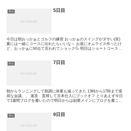
5日目
幸せ
今日は朝おっかぁとゴルフの練習 おっかぁのスイングがダサい(笑)
夏には一緒にコースに出れたらいいな～ お昼にオムライス作ったけ
ど、おっかぁに60点て言われてショック💦 明日はショートコース行
ってアイアンの練習します！
7日目
幸せ
朝からランニングして順調に体重も減ってきた 13時から17時まで退
屈な会議、、 速攻 直帰して古本仕入にブックオフ とりあえず今日
で1週間ブログを書いたので明日からは副業メインにブログを書こう
と思う。
9日目
幸せ