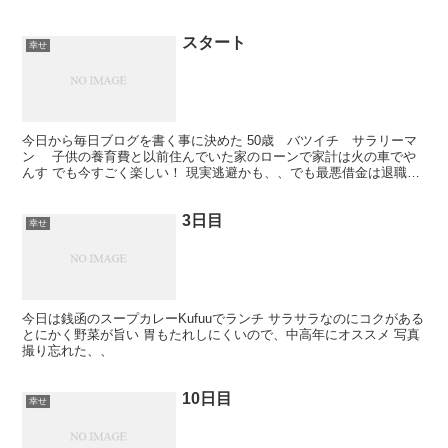
スタート
幸せ
今日から毎日ブログを書く事に決めた 50歳 バツイチ サラリーマ
ン 子供の養育費と以前住んでいた家のローンで家計は火の車でや
んす でも今すごく楽しい！ 現実逃避かも、、でも最悪借金は退職金
でチャラにできるはずだから大丈夫！！ 再婚した奥...
3日目
幸せ
今日は銭函のスープカレーKufuuでランチ サラサラなのにコクがある
とにかく野菜が旨い 胃もたれしにくいので、中高年にオススメ 写真
撮り忘れた、、
10日目
幸せ