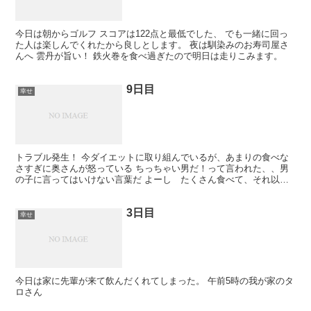
今日は朝からゴルフ スコアは122点と最低でした、 でも一緒に回っ
た人は楽しんでくれたから良しとします。 夜は馴染みのお寿司屋さ
んへ 雲丹が旨い！ 鉄火巻を食べ過ぎたので明日は走りこみます。
9日目
幸せ
トラブル発生！ 今ダイエットに取り組んでいるが、あまりの食べな
さすぎに奥さんが怒っている ちっちゃい男だ！って言われた、、男
の子に言ってはいけない言葉だ よーし たくさん食べて、それ以上
走りこむぞ！
3日目
幸せ
今日は家に先輩が来て飲んだくれてしまった。 午前5時の我が家のタ
ロさん