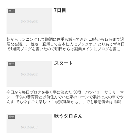
7日目
幸せ
朝からランニングして順調に体重も減ってきた 13時から17時まで退
屈な会議、、 速攻 直帰して古本仕入にブックオフ とりあえず今日
で1週間ブログを書いたので明日からは副業メインにブログを書こう
と思う。
スタート
幸せ
今日から毎日ブログを書く事に決めた 50歳 バツイチ サラリーマ
ン 子供の養育費と以前住んでいた家のローンで家計は火の車でや
んす でも今すごく楽しい！ 現実逃避かも、、でも最悪借金は退職金
でチャラにできるはずだから大丈夫！！ 再婚した奥...
歌うタロさん
幸せ