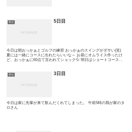
5日目
幸せ
今日は朝おっかぁとゴルフの練習 おっかぁのスイングがダサい(笑)
夏には一緒にコースに出れたらいいな～ お昼にオムライス作ったけ
ど、おっかぁに60点て言われてショック💦 明日はショートコース行
ってアイアンの練習します！
3日目
幸せ
今日は家に先輩が来て飲んだくれてしまった。 午前5時の我が家のタ
ロさん