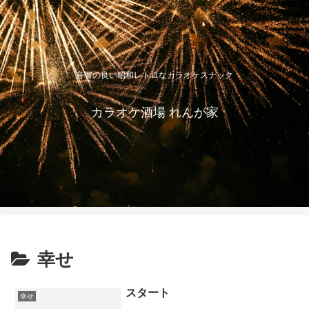
音響の良い昭和レトロなカラオケスナック
カラオケ酒場 れんが家
幸せ
スタート
幸せ